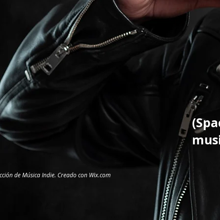
(Spa
musi
ción de Música Indie. Creado con
Wix.com