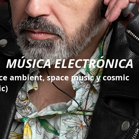
MÚSICA ELECTRÓNICA
ce ambient, space music y cosmic
c)